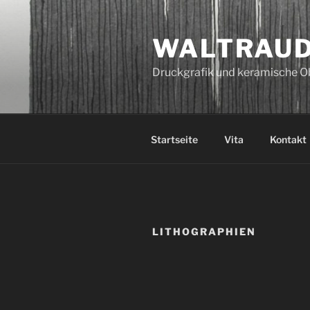
Zum
Inhalt
WALTRAUD
springen
Druckgrafik und keramische O
Startseite
Vita
Kontakt
LITHOGRAPHIEN